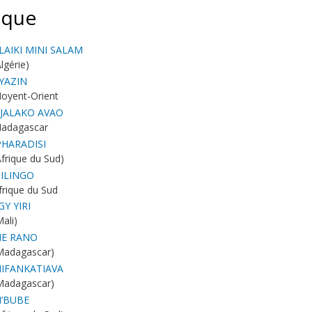
ique
LAIKI MINI SALAM
Algérie)
YAZIN
oyent-Orient
JALAKO AVAO
adagascar
PHARADISI
Afrique du Sud)
SILINGO
frique du Sud
IGY YIRI
Mali)
E RANO
Madagascar)
IFANKATIAVA
Madagascar)
’BUBE