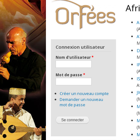
Afr
A
(
A
M
Connexion utilisateur
D
M
Nom d'utilisateur
*
I
(
Mot de passe
*
I
A
J
Créer un nouveau compte
(
Demander un nouveau
mot de passe
M
(
M
(
M