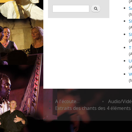
(
Formulaire de recherche
Rechercher
S
(
S
(
S
(
T
(
U
(
V
(
A l'écoute…
Audio/Vidéo
Extraits des chants des 4 éléments 