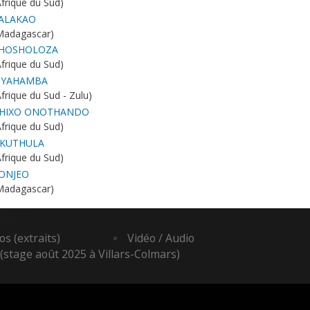
Afrique du Sud)
ALAKAO
Madagascar)
HOSHOLOZA
Afrique du Sud)
IYAHAMBA
Afrique du Sud - Zulu)
HIXO ONOTHANDO
Afrique du Sud)
KUTHULA
Afrique du Sud)
ONJEO
Madagascar)
s (extraits)
Vidéo / Audio
(stage août 2025 à Villars-Colmars)