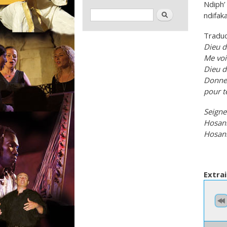
Ndiph’
Formulaire de recherche
Rechercher
ndifak
Traduc
Dieu d
Me voi
Dieu d
Donne
pour t
Seigne
Hosann
Hosann
Extrai