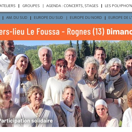
Aller au
ATELIERS
GROUPES
AGENDA : CONCERTS, STAGES
LES POLYPHO’
contenu
principal
AM. DU SUD
EUROPE DU SUD
EUROPE DU NORD
EUROPE DE L