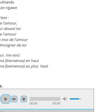
 uthando
aze ngawe
tion :
e l’amour,
ci devant toi
e l’amour
-moi de l’amour
émoigner de toi
ur, me voici
a (bienvenue) en haut
a (bienvenue) au plus haut
t:
00:00
00:00