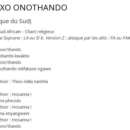
IXO ONOTHANDO
ique du Sud)
ud Africain - Chant religieux
e Soprane : LA ou Si b. Version 2 : attaque par les altis : FA ou FA
ono’thando
 phambi kwakho
ono’thando
 uthando ndifakaze ngawe
énor : Thixo ndila namhla
énor : Hosanna !
na phezulu
énor : Hosanna !
na enyangweni
énor : Hosanna !
ono’thando