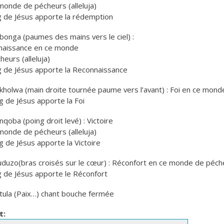
monde de pécheurs (alleluja)
g de Jésus apporte la rédemption
bonga (paumes des mains vers le ciel) :
naissance en ce monde
heurs (alleluja)
g de Jésus apporte la Reconnaissance
kholwa (main droite tournée paume vers l’avant) : Foi en ce monde
g de Jésus apporte la Foi
nqoba (poing droit levé) : Victoire
monde de pécheurs (alleluja)
g de Jésus apporte la Victoire
uduzo(bras croisés sur le cœur) : Réconfort en ce monde de pécheu
g de Jésus apporte le Réconfort
tula (Paix…) chant bouche fermée
t: