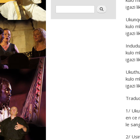
igazi l
Formulaire de recherche
Rechercher
Ukunqo
kulo m
igazi 
Indudu
kulo m
igazi l
Ukuthu
kulo m
igazi 
Traduc
1/ Uku
en ce 
le san
2/ Usi