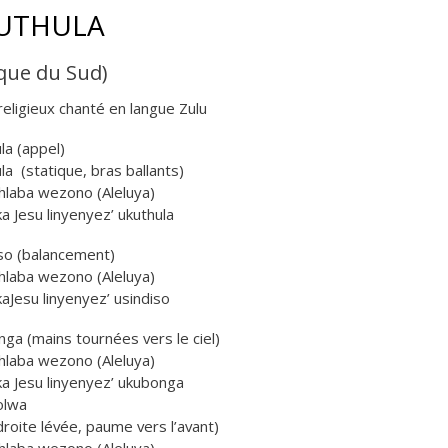
UTHULA
ique du Sud)
religieux chanté en langue Zulu
la (appel)
la (statique, bras ballants)
hlaba wezono (Aleluya)
ika Jesu linyenyez’ ukuthula
so (balancement)
hlaba wezono (Aleluya)
ikaJesu linyenyez’ usindiso
ga (mains tournées vers le ciel)
hlaba wezono (Aleluya)
ika Jesu linyenyez’ ukubonga
olwa
droite lévée, paume vers l’avant)
hlaba wezono (Aleluya)