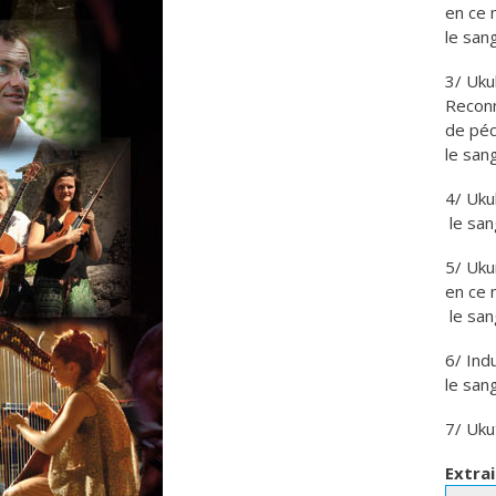
en ce 
le san
3/ Uku
Recon
de péc
le san
4/ Uku
le san
5/ Uku
en ce 
le san
6/ Ind
le san
7/ Uku
Extrai