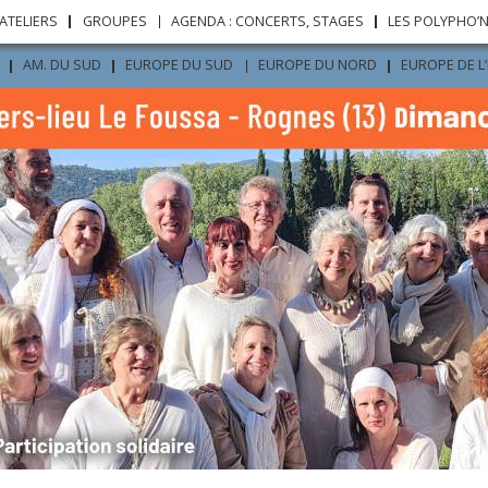
Aller au
ATELIERS
GROUPES
AGENDA : CONCERTS, STAGES
LES POLYPHO’
contenu
principal
AM. DU SUD
EUROPE DU SUD
EUROPE DU NORD
EUROPE DE L