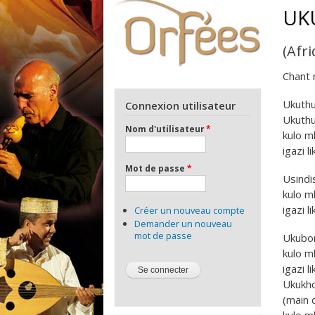
UK
(Afr
Chant 
Ukuthu
Connexion utilisateur
Ukuthu
Nom d'utilisateur
*
kulo m
igazi l
Mot de passe
*
Usindi
kulo m
igazi l
Créer un nouveau compte
Demander un nouveau
mot de passe
Ukubon
kulo m
igazi l
Ukukh
(main 
kulo m