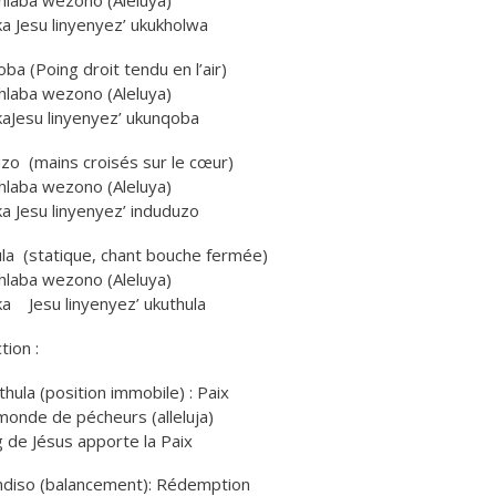
ika Jesu linyenyez’ ukukholwa
ba (Poing droit tendu en l’air)
hlaba wezono (Aleluya)
likaJesu linyenyez’ ukunqoba
zo (mains croisés sur le cœur)
hlaba wezono (Aleluya)
ika Jesu linyenyez’ induduzo
la (statique, chant bouche fermée)
hlaba wezono (Aleluya)
lika Jesu linyenyez’ ukuthula
tion :
thula (position immobile) : Paix
monde de pécheurs (alleluja)
g de Jésus apporte la Paix
ndiso (balancement): Rédemption