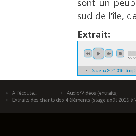
sont un peup
sud de l'île, 
Extrait:
00:0
Salakao 2024 01tutti.mp
A l'écoute…
Audio/Vidéos (extraits)
Extraits des chants des 4 éléments (stage août 2025 à 