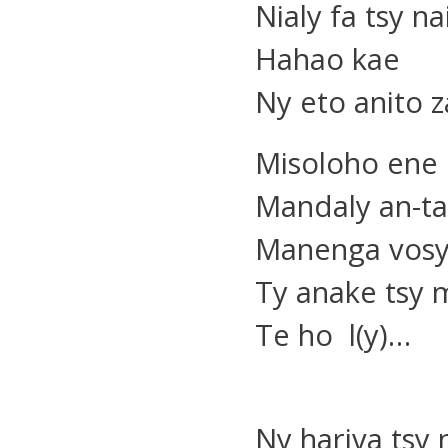
Nialy fa tsy na
Hahao kae
Ny eto anito 
Misoloho ene 
Mandaly an-t
Manenga vosy
Ty anake tsy
Te ho l(y)…
Ny hariva tsy 