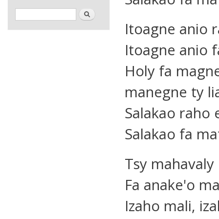
Formulaire de recherche
Rechercher
Itoagne anio 
Itoagne anio f
Holy fa magn
manegne ty li
Salakao raho 
Salakao fa mat
Tsy mahavaly
Fa anake'o ma
Izaho mali, iz