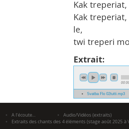
Kak treperiat,
Kak treperiat,
le,
twi treperi m
Extrait:
00:0
Svatba Flo 02tutti.mp3
A l'écoute…
Audio/Vidéos (extraits)
Extraits des chants des 4 éléments (stage août 2025 à 