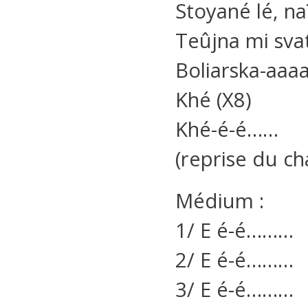
Stoyané lé, na
Teûjna mi sva
Boliarska-aaa
Khé (X8)
Khé-é-é……
(reprise du ch
Médium :
1/ E é-é………
2/ E é-é………
3/ E é-é………