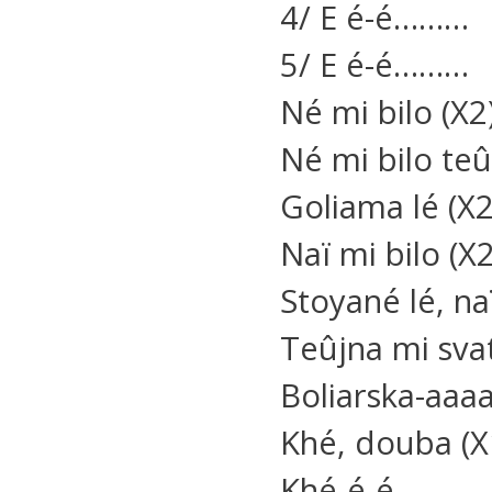
4/ E é-é………
5/ E é-é………
Né mi bilo (X2)
Né mi bilo te
Goliama lé (X2
Naï mi bilo (X2
Stoyané lé, na
Teûjna mi sva
Boliarska-aaa
Khé, douba (X
Khé-é-é……