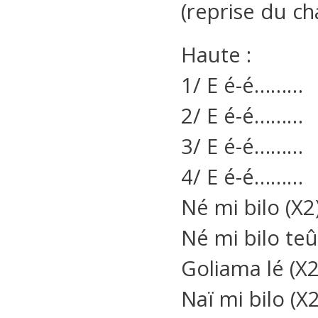
(reprise du ch
Haute :
1/ E é-é………
2/ E é-é………
3/ E é-é………
4/ E é-é………
Né mi bilo (X2)
Né mi bilo te
Goliama lé (X2
Naï mi bilo (X2