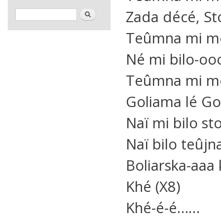
Formulaire de recherche
Zada décé, St
Rechercher
Teûmna mi me
Né mi bilo-ooo
Teûmna mi m
Goliama lé Go
Naï mi bilo st
Naï bilo teûjn
Boliarska-aaa
Khé (X8)
Khé-é-é……