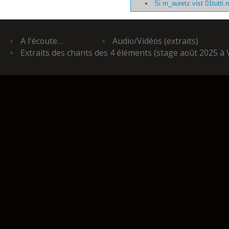
Si m_auretz vist 01tutti
A l'écoute…
Audio/Vidéos (extraits)
Extraits des chants des 4 éléments (stage août 2025 à 