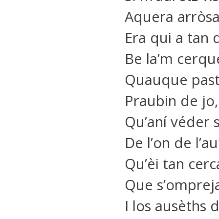
Aquera arròsa
Era qui a tan 
Be la’m cerquè
Quauque pasto
Praubin de jo, 
Qu’aní véder s
De l’on de l’a
Qu’èi tan cerca
Que s’ompreja
I los ausèths 