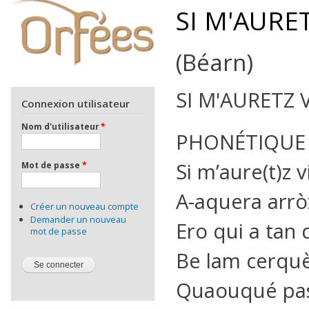
SI M'AURET
(Béarn)
SI M'AURETZ V
Connexion utilisateur
Nom d'utilisateur
*
PHONÉTIQUE
Si m’aure(t)z 
Mot de passe
*
A-aquera arrò
Créer un nouveau compte
Demander un nouveau
Ero qui a tan
mot de passe
Be lam cerquè
Quaouqué past