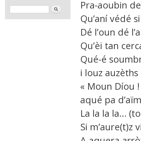
Pra-aoubin de 
Formulaire de recherche
Rechercher
Qu’aní védé si
Dé l’oun dé l
Qu’èi tan cerca
Qué-é soumbr
i louz auzèths
« Moun Díou !
aqué pa d’aïm
La la la la… (t
Si m’aure(t)z 
A-aquera arrò