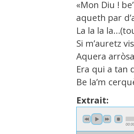
«Mon Diu ! be
aqueth par d’
La la la la…(to
Si m’auretz v
Aquera arròsa
Era qui a tan 
Be la’m cerquè
Extrait:
00:0