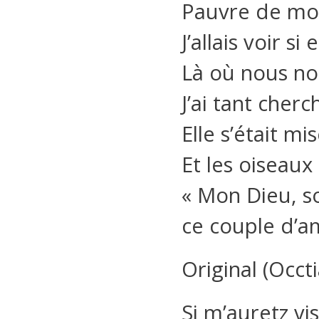
Pauvre de moi,
J’allais voir si
Là où nous nou
J’ai tant cherch
Elle s’était mi
Et les oiseaux
« Mon Dieu, s
ce couple d’a
Original (Occt
Si m’auretz v