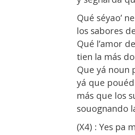
Qué séyao’ ne
los sabores de
Qué l’amor de 
tien la más do
Que yá noun 
yá que pouédé
más que los s
souognando l
(X4) : Yes pa 