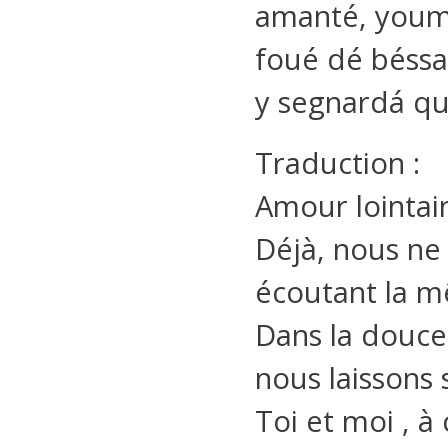
amanté, youm
foué dé béssa
y segnardá q
Traduction :
Amour lointai
Déjà, nous ne
écoutant la 
Dans la douce
nous laissons 
Toi et moi , à