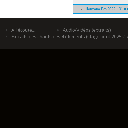
llonxana Fev2022 - 01 tu
A l'écoute…
Audio/Vidéos (extraits)
Extraits des chants des 4 éléments (stage août 2025 à 