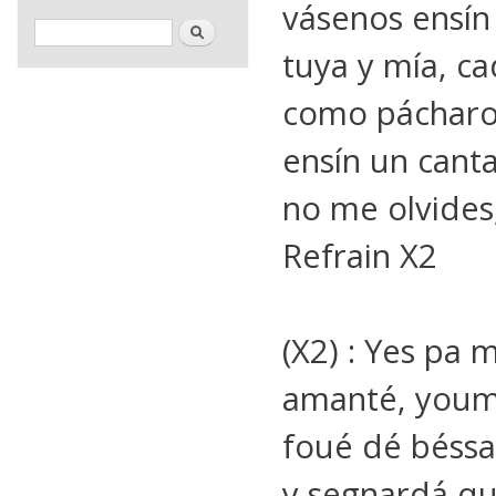
vásenos ensín
Formulaire de recherche
Rechercher
tuya y mía, ca
como pácharo
ensín un canta
no me olvides
Refrain X2
(X2) : Yes pa 
amanté, youm
foué dé béssa
y segnardá q