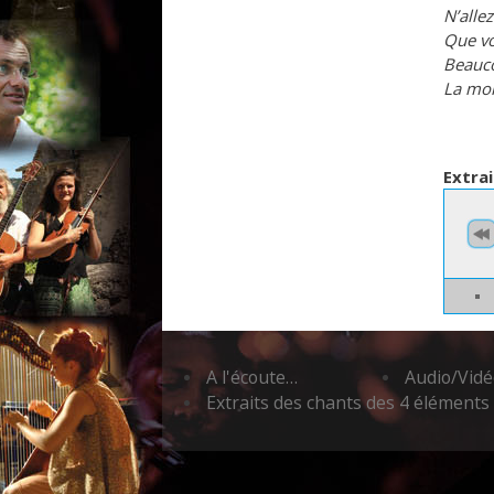
N’alle
Que vo
Beauc
La mor
Extrai
A l'écoute…
Audio/Vidéo
Extraits des chants des 4 éléments 