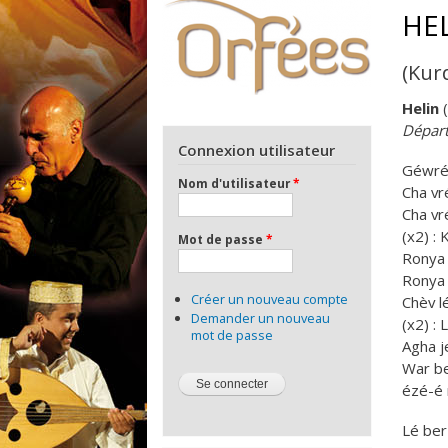
HE
(Kur
Helin
(
Dépar
Connexion utilisateur
Géwré
Nom d'utilisateur
*
Cha vr
Cha vr
(x2) :
Mot de passe
*
Ronya 
Ronya
Créer un nouveau compte
Chèv l
Demander un nouveau
(x2) :
mot de passe
Agha j
War b
ézé-é
Lé be