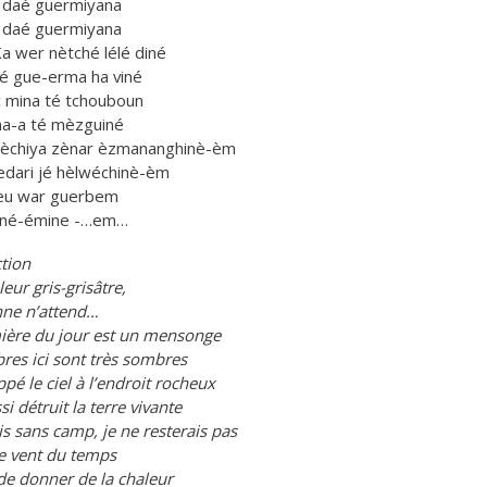
 daé guermiyana
 daé guermiyana
 Ka wer nètché lélé diné
é gue-erma ha viné
 mina té tchouboun
a-a té mèzguiné
 Lèchiya zènar èzmananghinè-èm
edari jé hèlwéchinè-èm
eu war guerbem
 né-émine -…em…
tion
eur gris-grisâtre,
ne n’attend…
ière du jour est un mensonge
bres ici sont très sombres
appé le ciel à l’endroit rocheux
ssi détruit la terre vivante
ais sans camp, je ne resterais pas
e vent du temps
de donner de la chaleur