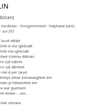
LIN
distan)
 Kurdistan - Enregistrement : Stéphanie Joire)
t sur DO
 bozé délalé
éché-é cha vghézalé
éché cha vghézalé
 Kéwé tchéma dèlèzini
ro-ojé nabrini
 ro-ojé déréwé
é mé-é per taryé
 Lèchiya zènar èzmananghinè-èm
edari jé hèlwéchinè-èm
eu war guerbem
 né-émine -…em…
r baé zémana