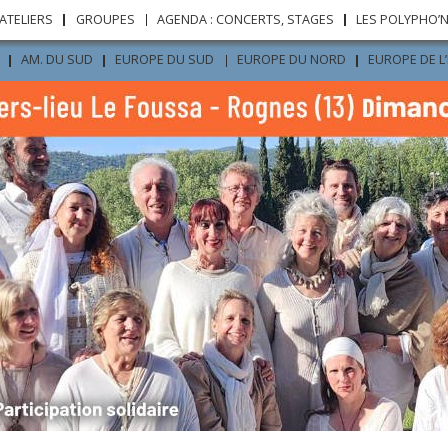
Aller au
ATELIERS
GROUPES
AGENDA : CONCERTS, STAGES
LES POLYPHO’
contenu
principal
AM. DU SUD
EUROPE DU SUD
EUROPE DU NORD
EUROPE DE L