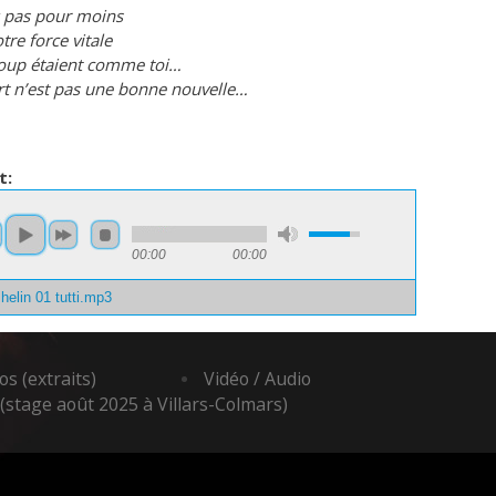
z pas pour moins
tre force vitale
oup étaient comme toi…
t n’est pas une bonne nouvelle…
t:
00:00
00:00
helin 01 tutti.mp3
s (extraits)
Vidéo / Audio
(stage août 2025 à Villars-Colmars)