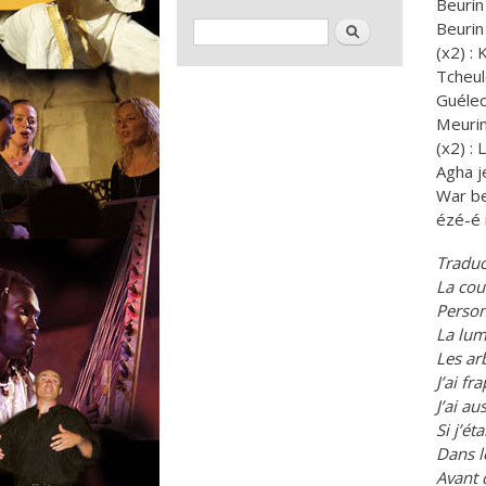
Beurin
Formulaire de recherche
Rechercher
Beurin
(x2) :
Tcheul
Guélec
Meurin
(x2) :
Agha j
War b
ézé-é
Traduc
La coul
Person
La lum
Les ar
J’ai fr
J’ai au
Si j’ét
Dans l
Avant 