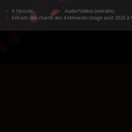
A l'écoute…
Audio/Vidéos (extraits)
Extraits des chants des 4 éléments (stage août 2025 à 