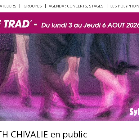
Aller au
ATELIERS
GROUPES
AGENDA : CONCERTS, STAGES
LES POLYPHO’
contenu
principal
H CHIVALIE en public