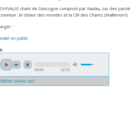
HIVALIE chant de Gascogne composé par Nadau, sur des parole
commun : le chœur des mondes et la Clé des Chants (Mallemort)
arger :
valié en public
t:
00:00
02:15
08Beth chivalie.mp3