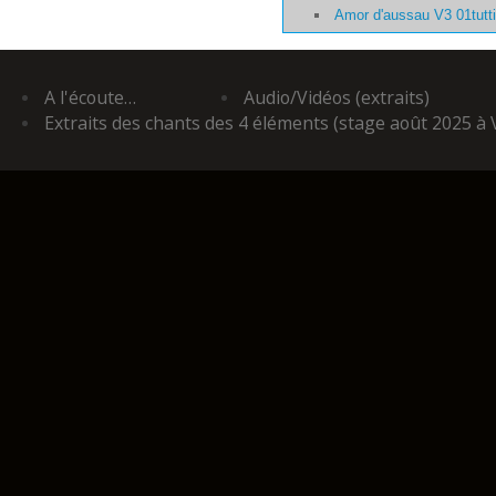
Amor d'aussau V3 01tutt
A l'écoute…
Audio/Vidéos (extraits)
Extraits des chants des 4 éléments (stage août 2025 à 