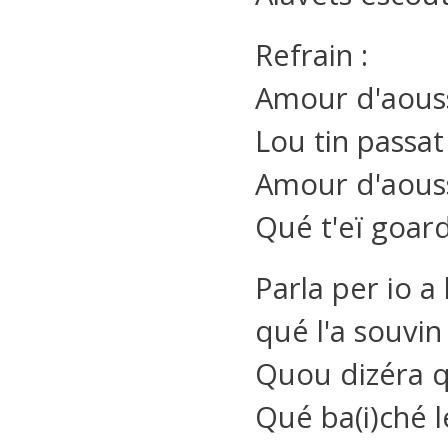
Refrain :
Amour d'aous
Lou tin passat
Amour d'aous
Qué t'eï goar
Parla per io a
qué l'a souvin
Quou dizéra 
Qué ba(i)ché l