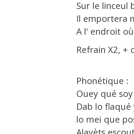
Sur le linceul
Il emportera
A l' endroit o
Refrain X2, +
Phonétique :
Ouey qué soy 
Dab lo flaqué
lo mei que po
Alavèts escou