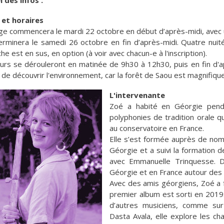
 et horaires
ge commencera le mardi 22 octobre en début d’après-midi, avec un
terminera le samedi 26 octobre en fin d’après-midi. Quatre nuit
e est en sus, en option (à voir avec chacun-e à l'inscription).
urs se dérouleront en matinée de 9h30 à 12h30, puis en fin d'ap
de découvrir l'environnement, car la forêt de Saou est magnifique
L'intervenante
Zoé a habité en Géorgie pend
polyphonies de tradition orale q
au conservatoire en France.
Elle s’est formée auprès de no
Géorgie et a suivi la formation 
avec Emmanuelle Trinquesse. 
Géorgie et en France autour des 
Avec des amis géorgiens, Zoé a fo
premier album est sorti en 2019.
d’autres musiciens, comme sur
Dasta Avala, elle explore les ch