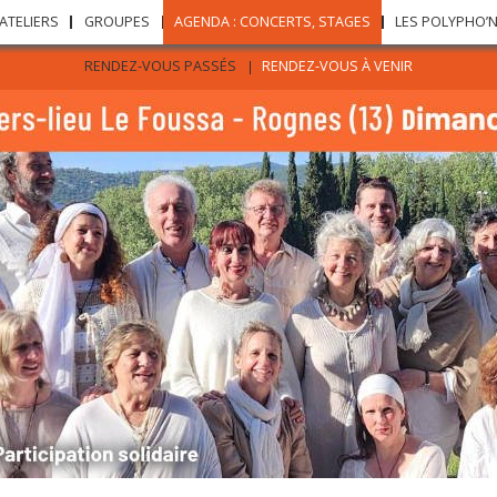
Aller au
ATELIERS
GROUPES
AGENDA : CONCERTS, STAGES
LES POLYPHO’
contenu
principal
RENDEZ-VOUS PASSÉS
RENDEZ-VOUS À VENIR