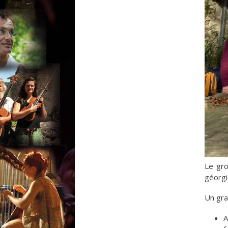
Le gro
géorgi
Un gra