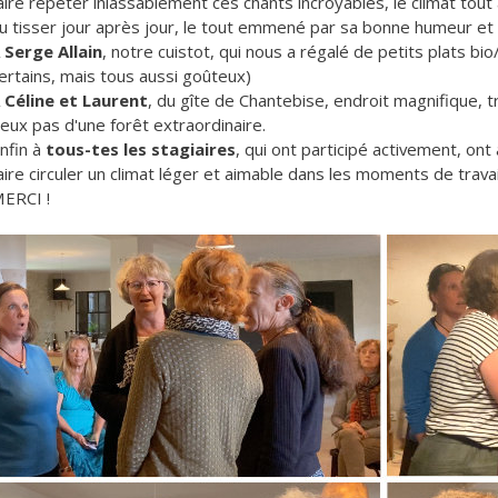
aire répéter inlassablement ces chants incroyables, le climat tout 
u tisser jour après jour, le tout emmené par sa bonne humeur et s
A
Serge Allain
, notre cuistot, qui nous a régalé de petits plats bi
ertains, mais tous aussi goûteux)
A
Céline et Laurent
, du gîte de Chantebise, endroit magnifique, 
eux pas d'une forêt extraordinaire.
nfin à
tous-tes les stagiaires
, qui ont participé activement, ont
aire circuler un climat léger et aimable dans les moments de trav
ERCI !
pes.jpg