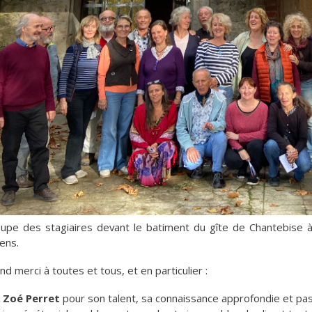
upe des stagiaires devant le batiment du gîte de Chantebise à
ens.
nd merci à toutes et tous, et en particulier :
A
Zoé Perret
pour son talent, sa connaissance approfondie et pas