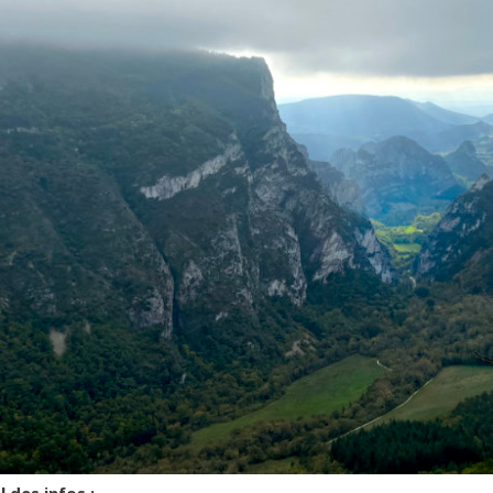
a chapelle.jpg
 des infos :