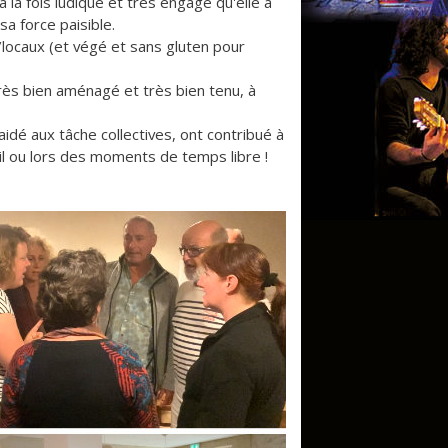
à la fois ludique et très engagé qu'elle a
a force paisible.
o/locaux (et végé et sans gluten pour
très bien aménagé et très bien tenu, à
 aidé aux tâche collectives, ont contribué à
ail ou lors des moments de temps libre !