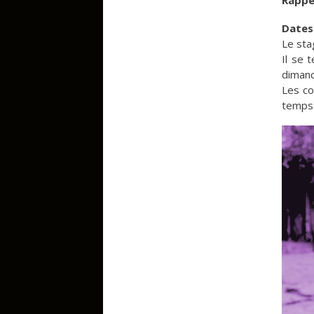
Dates
Le sta
Il se 
dimanch
Les co
temps 