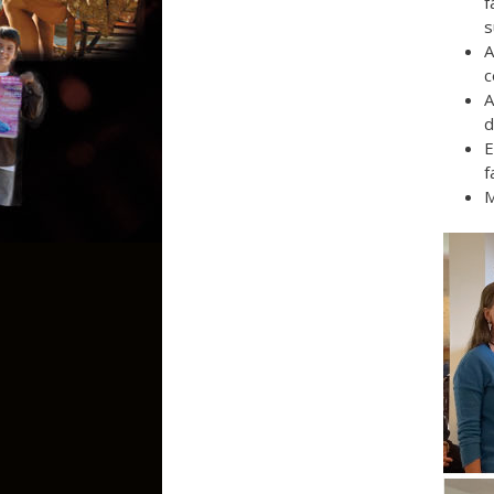
f
s
c
d
E
f
M
grou