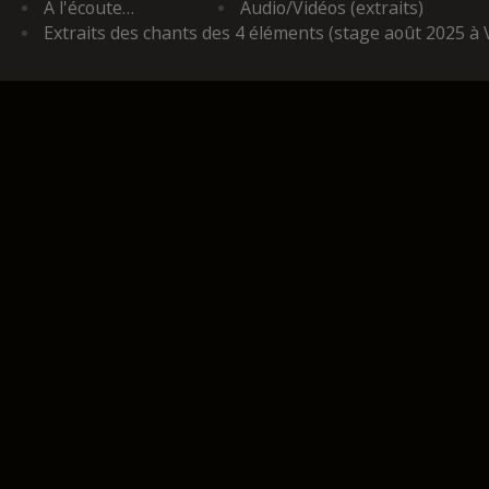
A l'écoute…
Audio/Vidéos (extraits)
Extraits des chants des 4 éléments (stage août 2025 à 