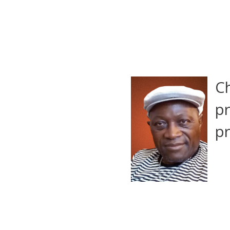
C
pr
p