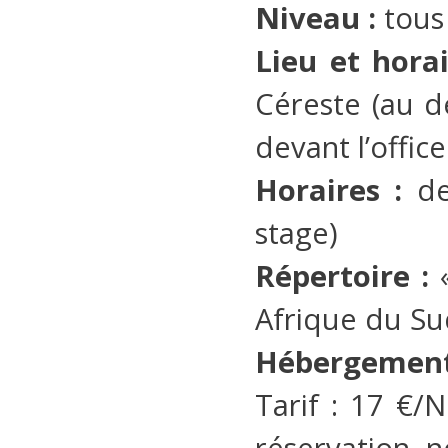
Niveau :
tous 
Lieu et horai
Céreste (au de
devant l’offic
Horaires :
de
stage)
Répertoire :
Afrique du S
Hébergemen
Tarif : 17 €/N
réservation, n