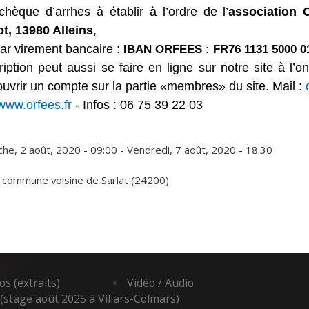
chèque d’arrhes à établir à l’ordre de l’
association 
t, 13980 Alleins
,
par virement bancaire :
IBAN ORFEES :
FR76
1131
5000
0
cription peut aussi se faire en ligne sur notre site à l’
ouvrir un compte sur la partie «membres» du site. Mail :
www.orfees.fr
- Infos : 06 75 39 22 03
he, 2 août, 2020 - 09:00
-
Vendredi, 7 août, 2020 - 18:30
 commune voisine de Sarlat (24200)
s (extraits)
Vidéo / Audio
(stage août 2025 à Villars-Colmars)