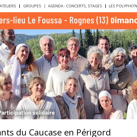
Aller au
ATELIERS
GROUPES
AGENDA : CONCERTS, STAGES
LES POLYPHO’
contenu
principal
nts du Caucase en Périgord