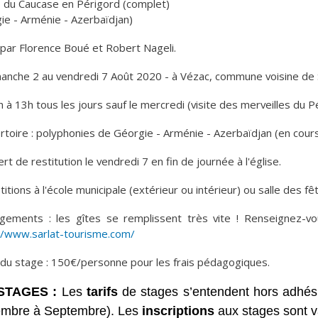
 du Caucase en Périgord (complet)
ie - Arménie - Azerbaïdjan)
par Florence Boué et Robert Nageli.
anche 2 au vendredi 7 Août 2020 - à Vézac, commune voisine de S
h à 13h tous les jours sauf le mercredi (visite des merveilles du P
rtoire : polyphonies de Géorgie - Arménie - Azerbaïdjan (en cours 
rt de restitution le vendredi 7 en fin de journée à l'église.
itions à l'école municipale (extérieur ou intérieur) ou salle des fê
ements : les gîtes se remplissent très vite ! Renseignez-vou
//www.sarlat-tourisme.com/
f du stage : 150€/personne pour les frais pédagogiques.
STAGES :
Les
tarifs
de stages s’entendent hors adhési
mbre à Septembre). Les
inscriptions
aux stages sont va