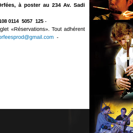
Orfées, à poster au 234 Av. Sadi
-
108
0114
5057
125
onglet «Réservations». Tout adhérent
orfeesprod@gmail.com
-