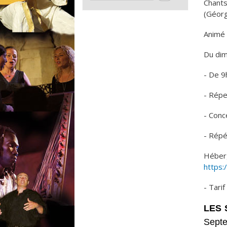
Chants
(Géorg
Animé 
Du dim
- De 9
- Répe
- Conce
- Répét
Héberg
https:
- Tari
LES 
Septe