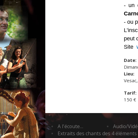
- un 
Carno
- ou 
L’ins
peut 
Site
Date:
Dimanc
Lieu:
Vesac,
Tarif:
150 €
A l'écoute…
Audio/Vidéo
Extraits des chants des 4 éléments 