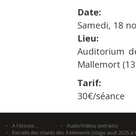
Date:
Samedi, 18 n
Lieu:
Auditorium de
Mallemort (13
Tarif:
30€/séance
A l'écoute…
Audio/Vidéos (extraits)
Extraits des chants des 4 éléments (stage août 2025 à 