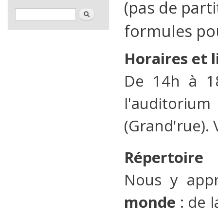
(pas de partit
Formulaire de recherche
Rechercher
formules pou
Horaires et l
De 14h à 18
l'auditori
(Grand'rue). 
Répertoire
Nous y app
monde
: de 