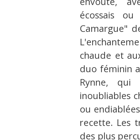
envoûté, av
écossais ou
Camargue" de
L'enchantemen
chaude et aux
duo féminin a
Rynne, qui
inoubliables c
ou endiablées,
recette. Les t
des plus perc