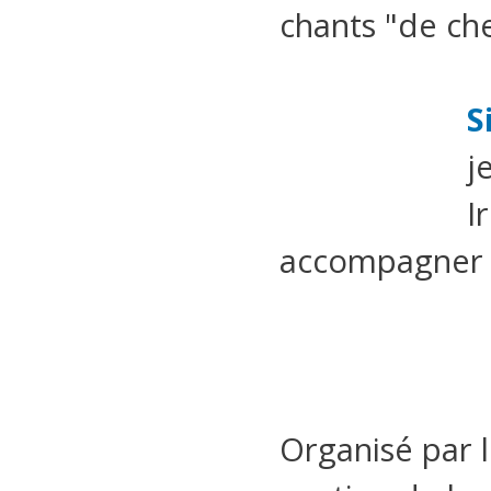
chants "de chez
S
j
I
accompagner D
Organisé par l