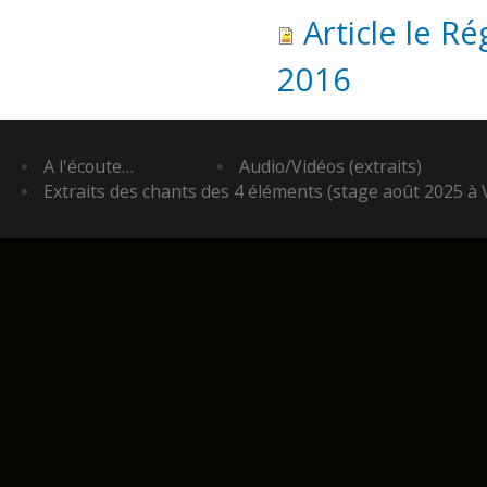
Article le R
2016
A l'écoute…
Audio/Vidéos (extraits)
Extraits des chants des 4 éléments (stage août 2025 à 