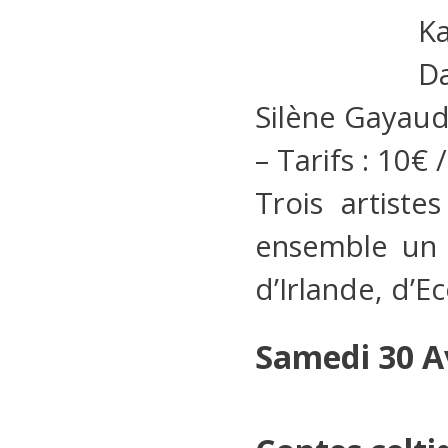
Ka
Da
Silène Gayaud 
– Tarifs : 10€
Trois artiste
ensemble un 
d’Irlande, d’E
Samedi 30 Av