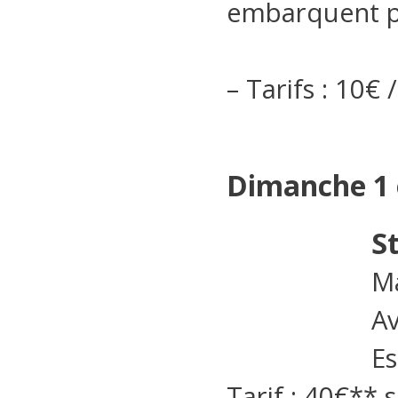
embarquent po
– Tarifs : 10€
Dimanche 1 e
S
Ma
A
Es
Tarif : 40€** 