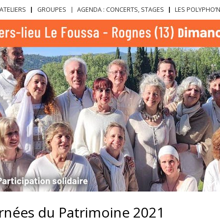
Aller au
ATELIERS
GROUPES
AGENDA : CONCERTS, STAGES
LES POLYPHO’
contenu
principal
rnées du Patrimoine 2021