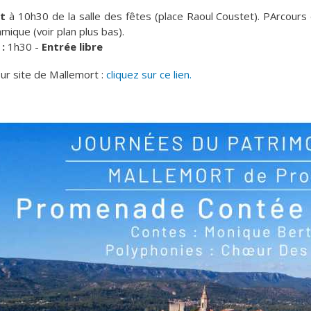
t
à 10h30 de la salle des fêtes (place Raoul Coustet). PArcours e
mique (voir plan plus bas).
:
1h30 -
Entrée libre
sur site de Mallemort :
cliquez sur ce lien.
 site promenade contee chantee.jpg