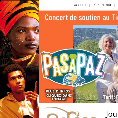
Menu principal
ACCUEIL
RÉPERTOIRE
Orfées
Musiques,
Productions
chants,
contes et
danses
du
monde
Jou