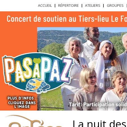
All
Menu principal
ACCUEIL
RÉPERTOIRE
ATELIERS
GROUPES
con
Orfées
Musiques,
pri
Productions
chants,
contes et
danses
du
monde
La nuit des