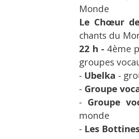
Monde
Le Chœur d
chants du Mo
22 h -
4ème par
groupes voca
-
Ubelka
- gr
-
Groupe voc
-
Groupe vo
monde
-
Les Bottine