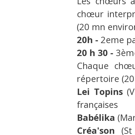
Les chœurs a
chœur interp
(20 mn enviro
20h -
2eme par
20 h 30 -
3ème 
Chaque chœu
répertoire (2
Lei Topins
(V
françaises
Babélika
(Mar
Créa'son
(St 