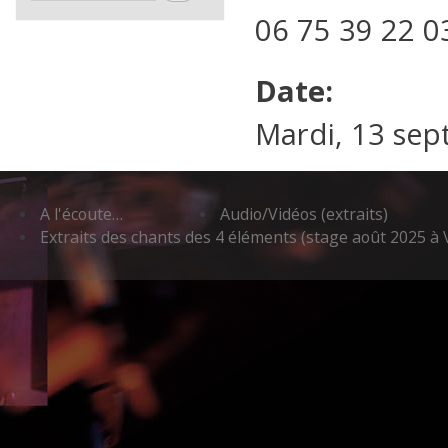
06 75 39 22 0
Date:
Mardi, 13 sep
A l'écoute…
Audio/Vidéos (extraits)
Extraits des chants des 4 éléments (stage août 2025 à 