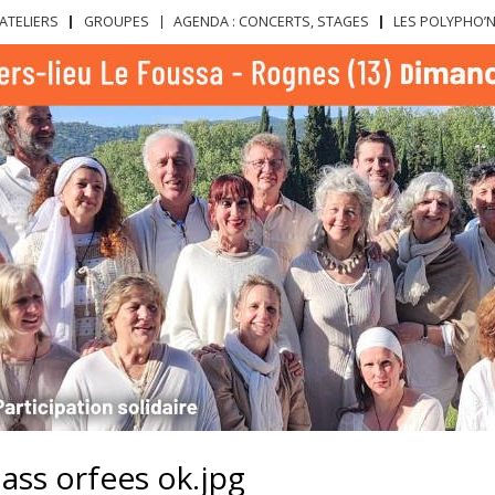
Aller au
ATELIERS
GROUPES
AGENDA : CONCERTS, STAGES
LES POLYPHO’
contenu
principal
 ass orfees ok.jpg