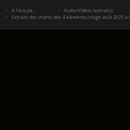
A l'écoute…
Audio/Vidéos (extraits)
Extraits des chants des 4 éléments (stage août 2025 à 