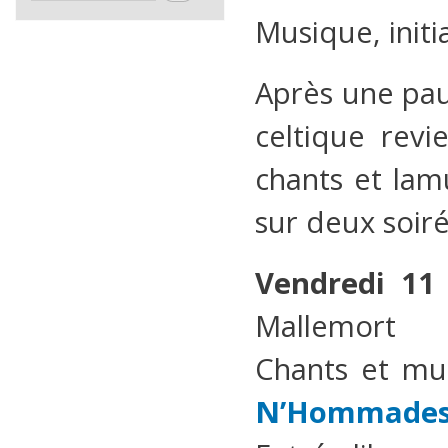
Musique, initi
Après une paus
celtique rev
chants et la
sur deux soiré
Vendredi 11
Mallemort
Chants et mus
N’Hommade