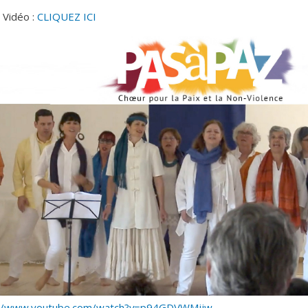
t Vidéo :
CLIQUEZ ICI
paz nimes petit.jpg
://www.youtube.com/watch?v=p94GDVWMijw