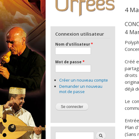
4 Ma
CONCE
4 Mar
Connexion utilisateur
Polyph
Nom d'utilisateur
*
Concer
Créé e
Mot de passe
*
partag
droits
Créer un nouveau compte
origin
Demander un nouveau
déjà d
mot de passe
Le con
commun
Entrée
Plan d
Formulaire de recherche
(Sans 
Rechercher