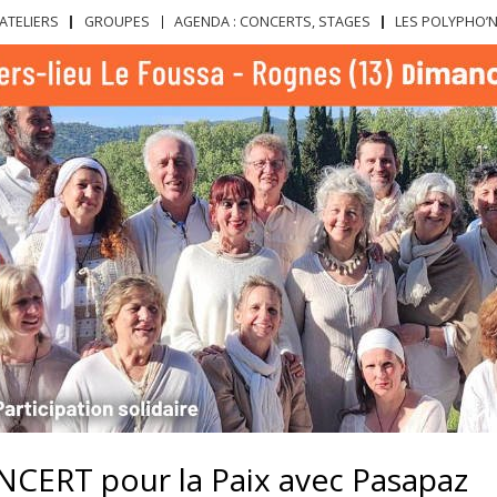
Aller au
ATELIERS
GROUPES
AGENDA : CONCERTS, STAGES
LES POLYPHO’
contenu
principal
CERT pour la Paix avec Pasapaz