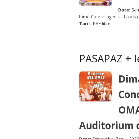
Date:
Sam
Lieu:
Café villageois - Lauris 
Tarif:
PAF libre
PASAPAZ + 
Dima
Con
OMA
Auditorium 
Date:
Dimanche, 7 mai, 2023