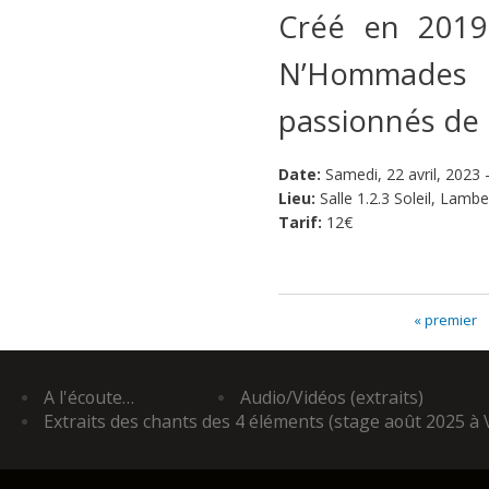
Créé en 2019 
N’Hommades
passionnés de 
Date:
Samedi, 22 avril, 2023 
Lieu:
Salle 1.2.3 Soleil, Lamb
Tarif:
12€
« premier
Pages
A l'écoute…
Audio/Vidéos (extraits)
Extraits des chants des 4 éléments (stage août 2025 à 