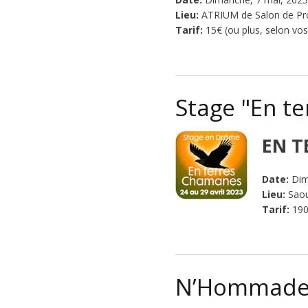
Lieu:
ATRIUM de Salon de Pro
Tarif:
15€ (ou plus, selon vo
Stage "En t
EN T
Date:
Dim
Lieu:
Saou
Tarif:
190
N’Hommades